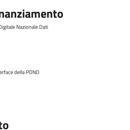
Finanziamento
Digitale Nazionale Dati
terface della PDND
to