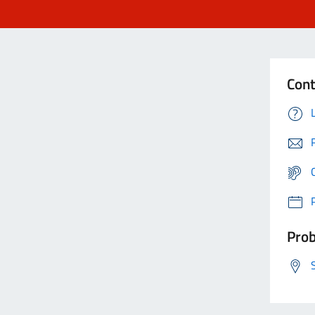
Cont
Prob