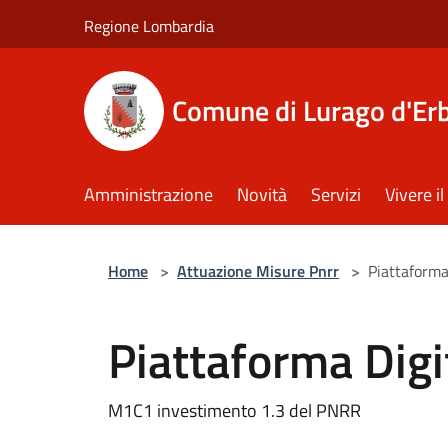
Salta al contenuto principale
Regione Lombardia
Comune di Lurago d'Er
Amministrazione
Novità
Servizi
Vivere 
Home
>
Attuazione Misure Pnrr
>
Piattaforma
Piattaforma Digi
M1C1 investimento 1.3 del PNRR