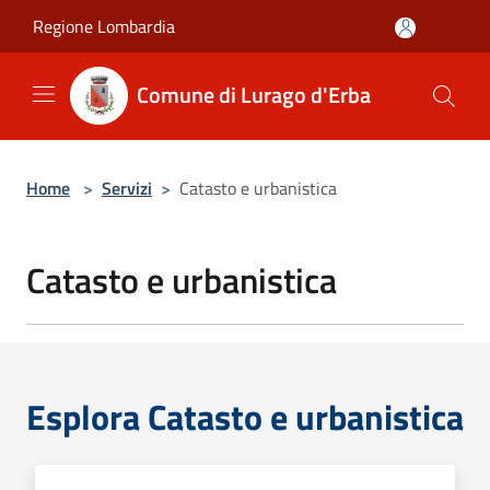
Salta al contenuto principale
Regione Lombardia
Comune di Lurago d'Erba
Home
>
Servizi
>
Catasto e urbanistica
Catasto e urbanistica
Esplora Catasto e urbanistica