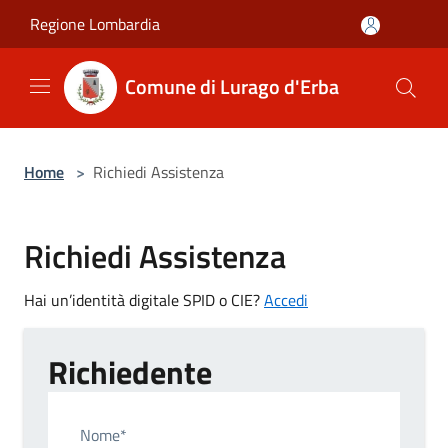
Salta al contenuto principale
Regione Lombardia
Comune di Lurago d'Erba
Home
>
Richiedi Assistenza
Richiedi Assistenza
Hai un’identità digitale SPID o CIE?
Accedi
Richiedente
Nome*