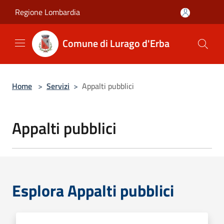
Salta al contenuto principale
Regione Lombardia
Comune di Lurago d'Erba
Home
>
Servizi
>
Appalti pubblici
Appalti pubblici
Esplora Appalti pubblici