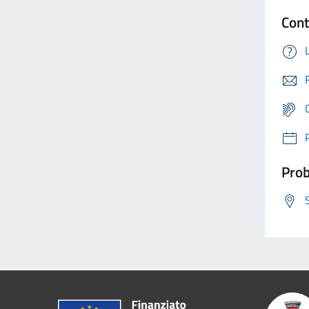
Cont
Prob