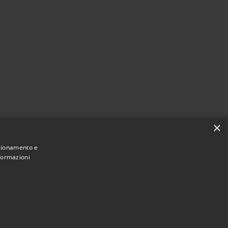
×
nzionamento e
nformazioni
Municipium
Accesso
une di Lurago d'Erba • Powered by
•
redazione