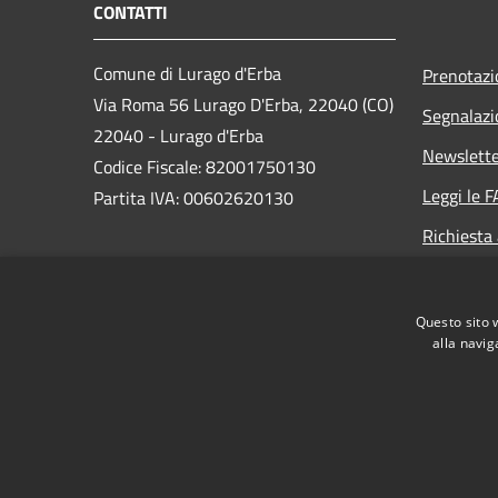
CONTATTI
Comune di Lurago d'Erba
Prenotaz
Via Roma 56 Lurago D'Erba, 22040 (CO)
Segnalazi
22040 - Lurago d'Erba
Newslett
Codice Fiscale: 82001750130
Leggi le 
Partita IVA: 00602620130
Richiesta
PEC:
comune.luragoderba@legalmail.it
Centralino Unico: 0313599511
Questo sito 
alla navig
RSS
Accessibilità
Privacy
Cookie
Mappa de