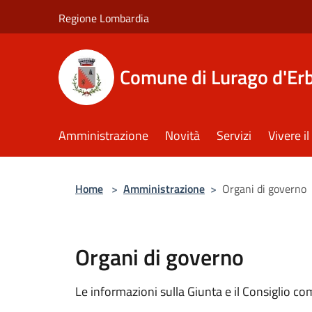
Salta al contenuto principale
Regione Lombardia
Comune di Lurago d'Er
Amministrazione
Novità
Servizi
Vivere 
Home
>
Amministrazione
>
Organi di governo
Organi di governo
Le informazioni sulla Giunta e il Consiglio co