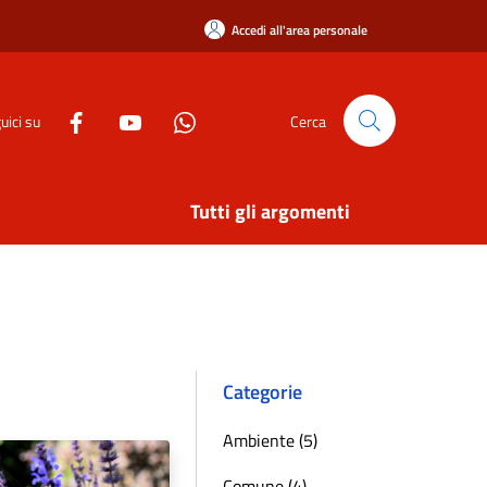
Accedi all'area personale
uici su
Cerca
Tutti gli argomenti
Categorie
Ambiente (5)
Comune (4)