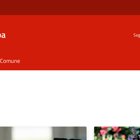
ba
Seg
il Comune