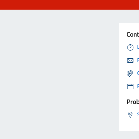
Cont
Prob