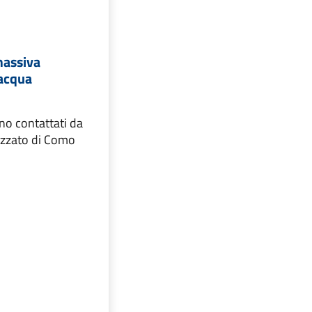
massiva
'acqua
nno contattati da
izzato di Como