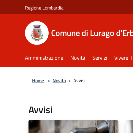
Salta al contenuto principale
Regione Lombardia
Comune di Lurago d'Er
Amministrazione
Novità
Servizi
Vivere 
Home
>
Novità
>
Avvisi
Avvisi