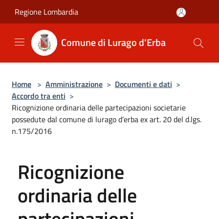
Salta al contenuto principale
Regione Lombardia
Comune di Lurago d'Erba
Home
>
Amministrazione
>
Documenti e dati
>
Accordo tra enti
>
Ricognizione ordinaria delle partecipazioni societarie
possedute dal comune di lurago d’erba ex art. 20 del d.lgs.
n.175/2016
Ricognizione
ordinaria delle
partecipazioni