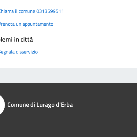
Chiama il comune 0313599511
Prenota un appuntamento
lemi in città
Segnala disservizio
Comune di Lurago d'Erba