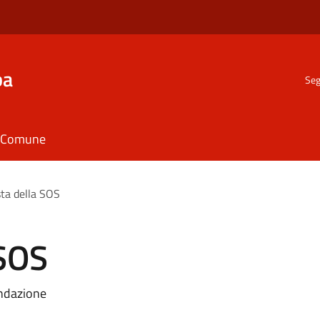
ba
Seg
il Comune
ta della SOS
 SOS
ondazione