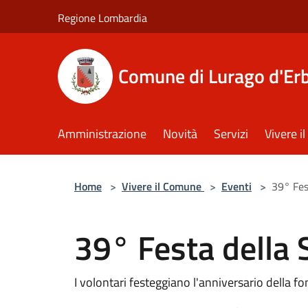
Salta al contenuto principale
Regione Lombardia
Comune di Lurago d'Er
Amministrazione
Novità
Servizi
Vivere 
Home
>
Vivere il Comune
>
Eventi
>
39° Fes
39° Festa della
I volontari festeggiano l'anniversario della f