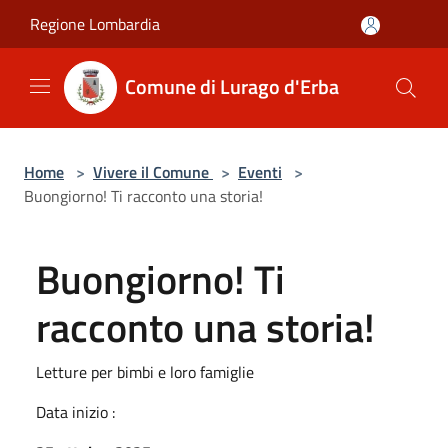
Salta al contenuto principale
Regione Lombardia
Comune di Lurago d'Erba
Home
>
Vivere il Comune
>
Eventi
>
Buongiorno! Ti racconto una storia!
Buongiorno! Ti
racconto una storia!
Letture per bimbi e loro famiglie
Data inizio :