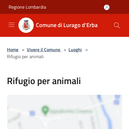
Salta al contenuto principale
Regione Lombardia
Comune di Lurago d'Erba
Home
>
Vivere il Comune
>
Luoghi
>
Rifugio per animali
Rifugio per animali