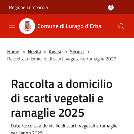
Salta al contenuto principale
Regione Lombardia
Comune di Lurago d'Erba
Home
>
Novità
>
Avvisi
>
Servizi
>
Raccolta a domicilio di scarti vegetali e ramaglie 2025
Raccolta a domicilio
di scarti vegetali e
ramaglie 2025
Date raccolta a domicilio di scarti vegetali e ramaglie
per l'anno 2025