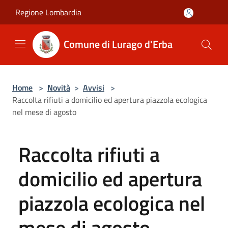
Salta al contenuto principale
Regione Lombardia
Comune di Lurago d'Erba
Home
>
Novità
>
Avvisi
>
Raccolta rifiuti a domicilio ed apertura piazzola ecologica
nel mese di agosto
Raccolta rifiuti a
domicilio ed apertura
piazzola ecologica nel
mese di agosto