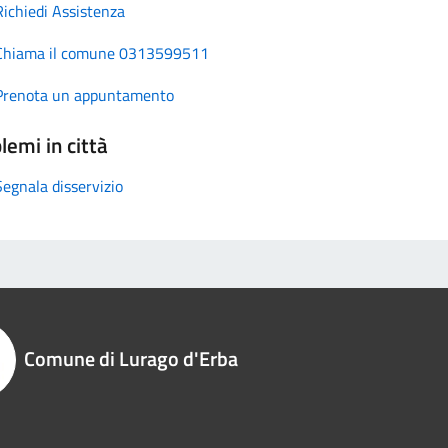
Richiedi Assistenza
Chiama il comune 0313599511
Prenota un appuntamento
lemi in città
Segnala disservizio
Comune di Lurago d'Erba