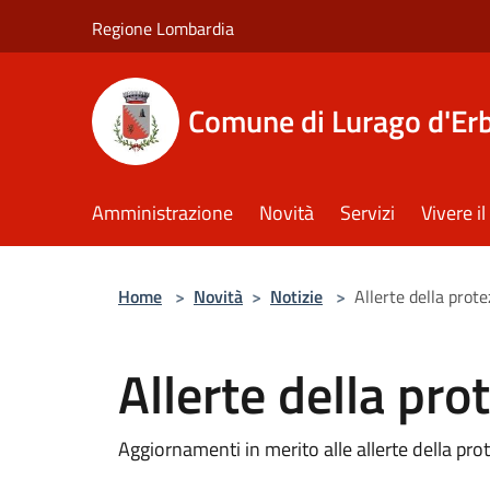
Salta al contenuto principale
Regione Lombardia
Comune di Lurago d'Er
Amministrazione
Novità
Servizi
Vivere 
Home
>
Novità
>
Notizie
>
Allerte della prote
Allerte della pro
Aggiornamenti in merito alle allerte della prot