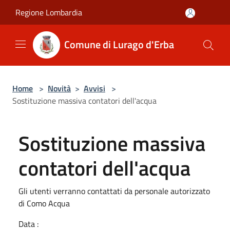
Salta al contenuto principale
Regione Lombardia
Comune di Lurago d'Erba
Home
>
Novità
>
Avvisi
>
Sostituzione massiva contatori dell'acqua
Sostituzione massiva
contatori dell'acqua
Gli utenti verranno contattati da personale autorizzato
di Como Acqua
Data :