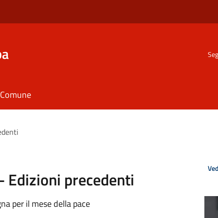
ba
Seg
il Comune
edenti
Ved
- Edizioni precedenti
gna per il mese della pace