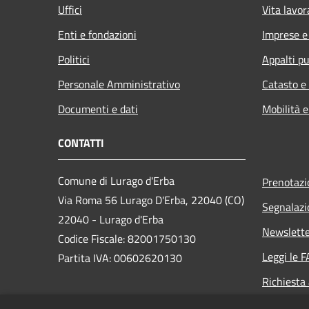
Uffici
Vita lavor
Enti e fondazioni
Imprese 
Politici
Appalti pu
Personale Amministrativo
Catasto e
Documenti e dati
Mobilità e
CONTATTI
Comune di Lurago d'Erba
Prenotaz
Via Roma 56 Lurago D'Erba, 22040 (CO)
Segnalazi
22040 - Lurago d'Erba
Newslett
Codice Fiscale: 82001750130
Leggi le 
Partita IVA: 00602620130
Richiesta
PEC:
comune.luragoderba@legalmail.it