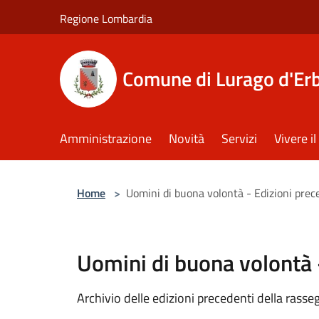
Salta al contenuto principale
Regione Lombardia
Comune di Lurago d'Er
Amministrazione
Novità
Servizi
Vivere 
Home
>
Uomini di buona volontà - Edizioni prec
Uomini di buona volontà 
Archivio delle edizioni precedenti della rasse