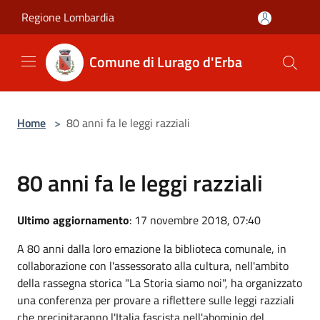
Salta al contenuto principale
Regione Lombardia
Comune di Lurago d'Erba
Home
>
80 anni fa le leggi razziali
80 anni fa le leggi razziali
Ultimo aggiornamento
: 17 novembre 2018, 07:40
A 80 anni dalla loro emazione la biblioteca comunale, in
collaborazione con l'assessorato alla cultura, nell'ambito
della rassegna storica "La Storia siamo noi", ha organizzato
una conferenza per provare a riflettere sulle leggi razziali
che precipitaranno l'Italia fascista nell'abominio del