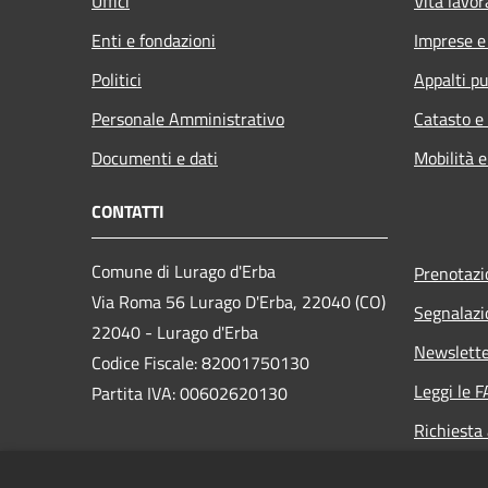
Uffici
Vita lavor
Enti e fondazioni
Imprese 
Politici
Appalti pu
Personale Amministrativo
Catasto e
Documenti e dati
Mobilità e
CONTATTI
Comune di Lurago d'Erba
Prenotaz
Via Roma 56 Lurago D'Erba, 22040 (CO)
Segnalazi
22040 - Lurago d'Erba
Newslett
Codice Fiscale: 82001750130
Leggi le 
Partita IVA: 00602620130
Richiesta
PEC:
comune.luragoderba@legalmail.it