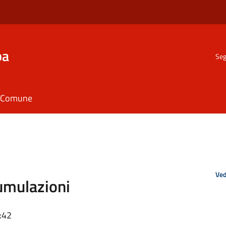
ba
Seg
il Comune
Ved
umulazioni
:42