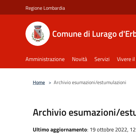
Salta al contenuto principale
Regione Lombardia
Comune di Lurago d'Er
Amministrazione
Novità
Servizi
Vivere 
Home
>
Archivio esumazioni/estumulazioni
Archivio esumazioni/est
Ultimo aggiornamento
: 19 ottobre 2022, 12