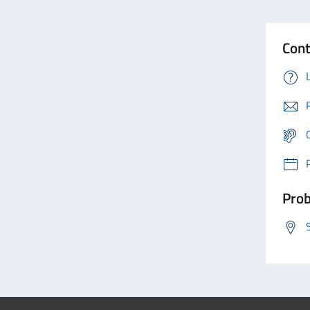
Cont
Prob