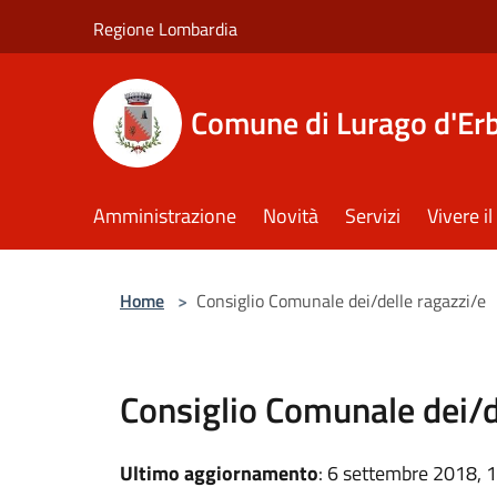
Salta al contenuto principale
Regione Lombardia
Comune di Lurago d'Er
Amministrazione
Novità
Servizi
Vivere 
Home
>
Consiglio Comunale dei/delle ragazzi/e
Consiglio Comunale dei/d
Ultimo aggiornamento
: 6 settembre 2018, 