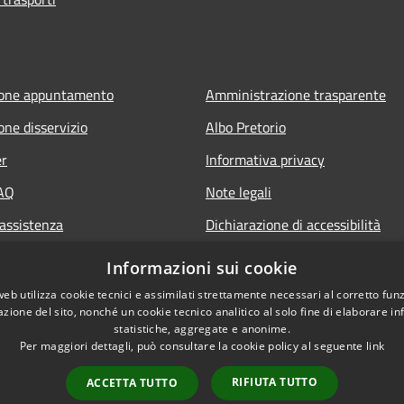
ione appuntamento
Amministrazione trasparente
one disservizio
Albo Pretorio
er
Informativa privacy
FAQ
Note legali
 assistenza
Dichiarazione di accessibilità
Informazioni sui cookie
web utilizza cookie tecnici e assimilati strettamente necessari al corretto fu
azione del sito, nonché un cookie tecnico analitico al solo fine di elaborare i
statistiche, aggregate e anonime.
Per maggiori dettagli, può consultare la cookie policy al seguente
link
RIFIUTA TUTTO
ACCETTA TUTTO
l sito
Copyright © 2026 • Com