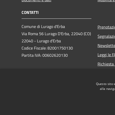
CONTATTI
Comune di Lurago d'Erba
Prenotaz
Via Roma 56 Lurago D'Erba, 22040 (CO)
Segnalazi
22040 - Lurago d'Erba
Newslett
Codice Fiscale: 82001750130
Leggi le 
Partita IVA: 00602620130
Richiesta
PEC:
comune.luragoderba@legalmail.it
Centralino Unico: 0313599511
Questo sito 
alla navig
RSS
Accessibilità
Privacy
Cookie
Mappa de