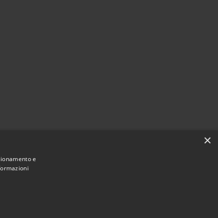
×
nzionamento e
nformazioni
Municipium
Accesso
une di Lurago d'Erba • Powered by
•