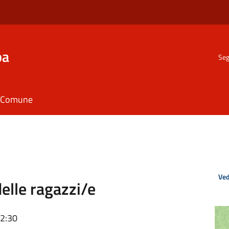
ba
Seg
il Comune
Ved
elle ragazzi/e
12:30