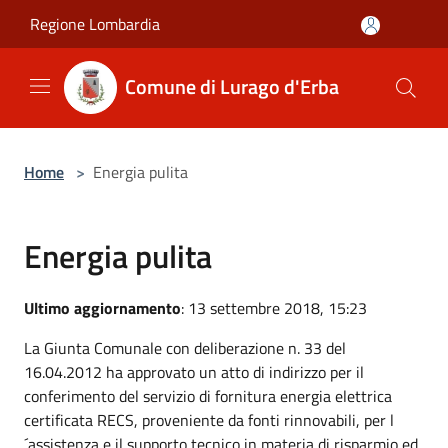
Salta al contenuto principale
Regione Lombardia
Comune di Lurago d'Erba
Home
>
Energia pulita
Energia pulita
Ultimo aggiornamento
: 13 settembre 2018, 15:23
La Giunta Comunale con deliberazione n. 33 del
16.04.2012 ha approvato un atto di indirizzo per il
conferimento del servizio di fornitura energia elettrica
certificata RECS, proveniente da fonti rinnovabili, per l
´assistenza e il supporto tecnico in materia di risparmio ed