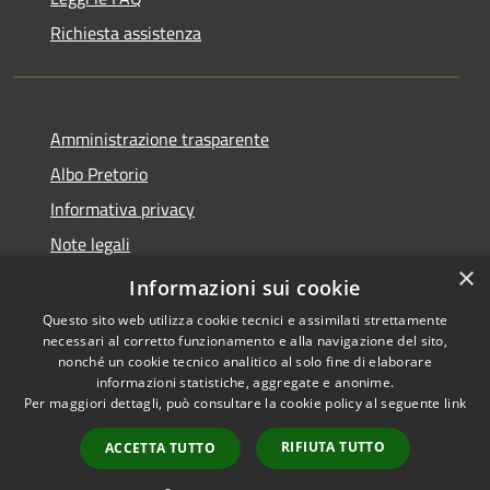
Richiesta assistenza
Amministrazione trasparente
Albo Pretorio
Informativa privacy
Note legali
×
Dichiarazione di accessibilità
Informazioni sui cookie
Questo sito web utilizza cookie tecnici e assimilati strettamente
necessari al corretto funzionamento e alla navigazione del sito,
nonché un cookie tecnico analitico al solo fine di elaborare
informazioni statistiche, aggregate e anonime.
RSS
Copyright © 2026 • Comune di
Per maggiori dettagli, può consultare la cookie policy al seguente
link
Accessibilità
Lurago d'Erba • Powered by
Privacy
Municipium
Accesso
•
RIFIUTA TUTTO
ACCETTA TUTTO
Cookie
redazione