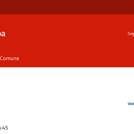
ba
Seg
il Comune
Ved
6:45