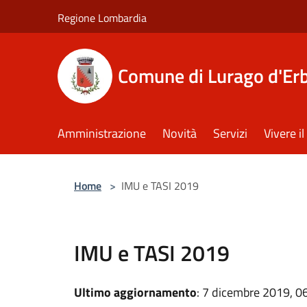
Salta al contenuto principale
Regione Lombardia
Comune di Lurago d'Er
Amministrazione
Novità
Servizi
Vivere 
Home
>
IMU e TASI 2019
IMU e TASI 2019
Ultimo aggiornamento
: 7 dicembre 2019, 0