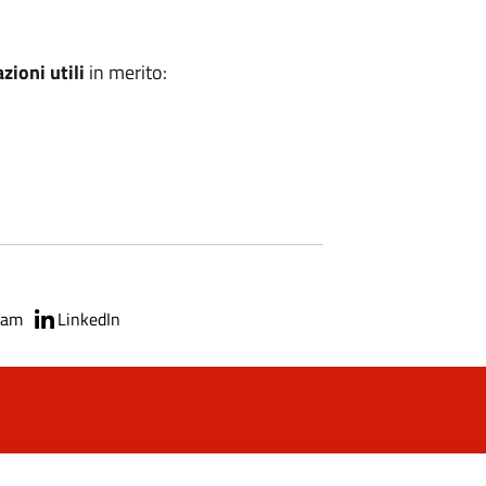
zioni utili
in merito:
ram
LinkedIn