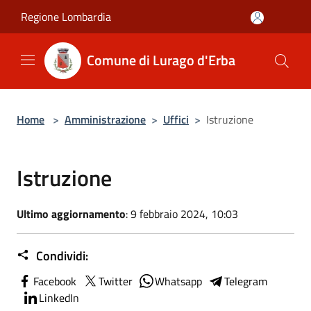
Salta al contenuto principale
Regione Lombardia
Comune di Lurago d'Erba
Home
>
Amministrazione
>
Uffici
>
Istruzione
Istruzione
Ultimo aggiornamento
: 9 febbraio 2024, 10:03
Condividi:
Facebook
Twitter
Whatsapp
Telegram
LinkedIn