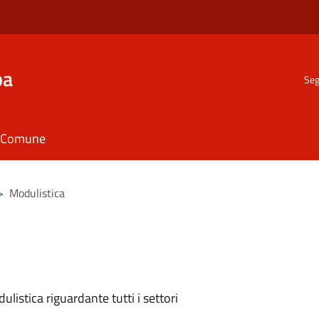
ba
Seg
il Comune
>
Modulistica
listica riguardante tutti i settori