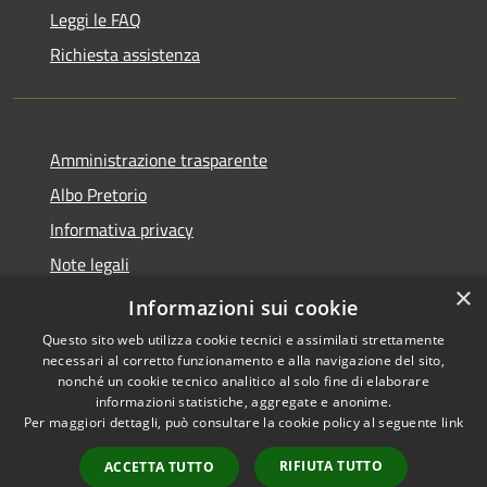
Leggi le FAQ
Richiesta assistenza
Amministrazione trasparente
Albo Pretorio
Informativa privacy
Note legali
×
Dichiarazione di accessibilità
Informazioni sui cookie
Questo sito web utilizza cookie tecnici e assimilati strettamente
necessari al corretto funzionamento e alla navigazione del sito,
nonché un cookie tecnico analitico al solo fine di elaborare
informazioni statistiche, aggregate e anonime.
RSS
Copyright © 2026 • Comune di
Per maggiori dettagli, può consultare la cookie policy al seguente
link
Accessibilità
Lurago d'Erba • Powered by
Privacy
Municipium
Accesso
•
RIFIUTA TUTTO
ACCETTA TUTTO
Cookie