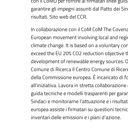
con il CoMO per fornire ai firmatari linee gui
garantire gli impegni assunti dal Patto dei Si
risultati. Sito web del CCR.
In collaborazione con il CoM CoM The Coven
European movement involving local and region
climate change. It is based on a voluntary c
exceed the EU 20% CO2 reduction objective t
development of renewable energy sources. O,
Comune di Ricerca Il Centro Comune di Ricerca 
della Commissione europea. È incaricato di for
all’iniziativa. Lavora in stretta collaborazione
guida tecniche e modelli trasparenti per garan
Sindaci e monitorarne l’attuazione e i risult
europea assiste i firmatari su questioni tecnic
inventari delle emissioni e i piani d’azione.