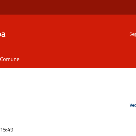
ba
Seg
il Comune
Ved
 15:49