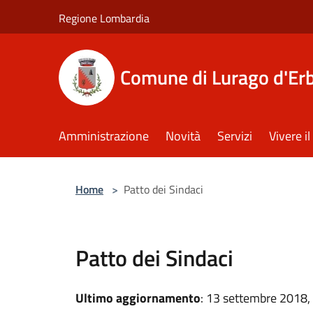
Salta al contenuto principale
Regione Lombardia
Comune di Lurago d'Er
Amministrazione
Novità
Servizi
Vivere 
Home
>
Patto dei Sindaci
Patto dei Sindaci
Ultimo aggiornamento
: 13 settembre 2018,