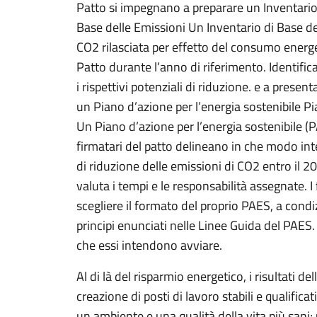
Patto si impegnano a preparare un Inventario 
Base delle Emissioni Un Inventario di Base del
CO2 rilasciata per effetto del consumo energet
Patto durante l’anno di riferimento. Identifica
i rispettivi potenziali di riduzione. e a presen
un Piano d’azione per l’energia sostenibile Pi
Un Piano d’azione per l’energia sostenibile (
firmatari del patto delineano in che modo in
di riduzione delle emissioni di CO2 entro il 2020
valuta i tempi e le responsabilità assegnate. I 
scegliere il formato del proprio PAES, a condi
principi enunciati nelle Linee Guida del PAES. 
che essi intendono avviare.
Al di là del risparmio energetico, i risultati de
creazione di posti di lavoro stabili e qualifica
un ambiente e una qualità della vita più sani