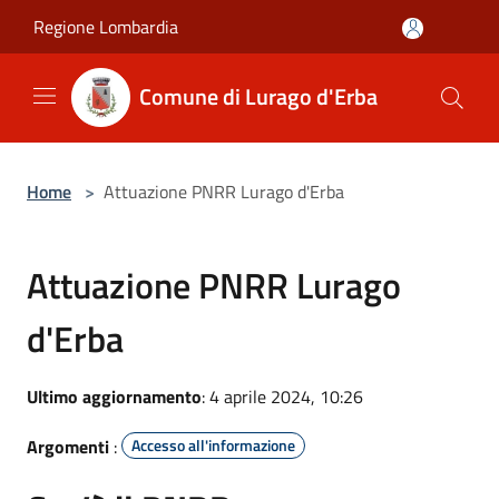
Salta al contenuto principale
Regione Lombardia
Comune di Lurago d'Erba
Home
>
Attuazione PNRR Lurago d'Erba
Attuazione PNRR Lurago
d'Erba
Ultimo aggiornamento
: 4 aprile 2024, 10:26
Argomenti
:
Accesso all'informazione