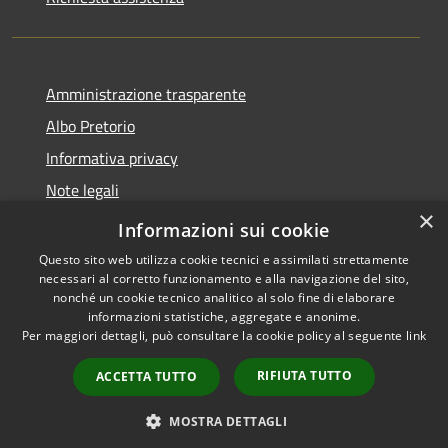
Amministrazione trasparente
Albo Pretorio
Informativa privacy
Note legali
×
Dichiarazione di accessibilità
Informazioni sui cookie
Questo sito web utilizza cookie tecnici e assimilati strettamente
necessari al corretto funzionamento e alla navigazione del sito,
nonché un cookie tecnico analitico al solo fine di elaborare
informazioni statistiche, aggregate e anonime.
RSS
Copyright © 2026 • Comune di
Per maggiori dettagli, può consultare la cookie policy al seguente
link
Accessibilità
Lurago d'Erba • Powered by
Privacy
Municipium
Accesso
•
RIFIUTA TUTTO
ACCETTA TUTTO
Cookie
redazione
Mappa del sito
MOSTRA DETTAGLI