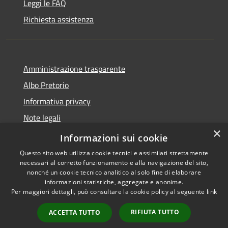
Leggi le FAQ
Richiesta assistenza
Amministrazione trasparente
Albo Pretorio
Informativa privacy
Note legali
×
Dichiarazione di accessibilità
Informazioni sui cookie
Questo sito web utilizza cookie tecnici e assimilati strettamente
necessari al corretto funzionamento e alla navigazione del sito,
nonché un cookie tecnico analitico al solo fine di elaborare
informazioni statistiche, aggregate e anonime.
RSS
Copyright © 2026 • Comune di
Per maggiori dettagli, può consultare la cookie policy al seguente
link
Accessibilità
Lurago d'Erba • Powered by
Privacy
Municipium
Accesso
•
RIFIUTA TUTTO
ACCETTA TUTTO
Cookie
redazione