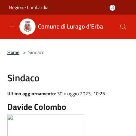
Salta al contenuto principale
Regione Lombardia
Comune di Lurago d'Erba
Home
>
Sindaco
Sindaco
Ultimo aggiornamento
: 30 maggio 2023, 10:25
Davide Colombo