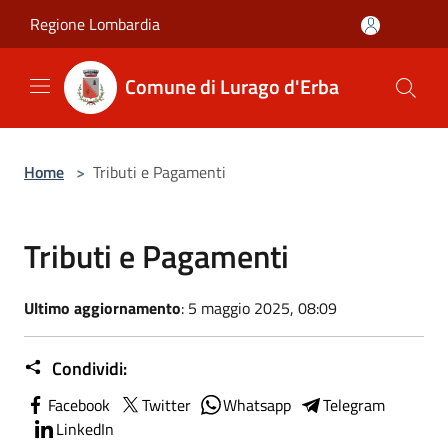
Salta al contenuto principale
Regione Lombardia
Comune di Lurago d'Erba
Home
>
Tributi e Pagamenti
Tributi e Pagamenti
Ultimo aggiornamento
: 5 maggio 2025, 08:09
Condividi:
Facebook
Twitter
Whatsapp
Telegram
LinkedIn