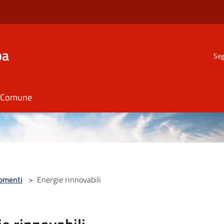
ba
Seg
il Comune
omenti
>
Energie rinnovabili