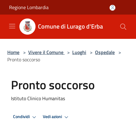
Salta al contenuto principale
Regione Lombardia
Comune di Lurago d'Erba
Home
>
Vivere il Comune
>
Luoghi
>
Ospedale
>
Pronto soccorso
Pronto soccorso
Istituto Clinico Humanitas
Condividi
Vedi azioni