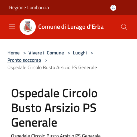
Salta al contenuto principale
Regione Lombardia
Comune di Lurago d'Erba
Home
>
Vivere il Comune
>
Luoghi
>
Pronto soccorso
>
Ospedale Circolo Busto Arsizio PS Generale
Ospedale Circolo
Busto Arsizio PS
Generale
Ospedale Circolo Busto Arsizio PS Generale