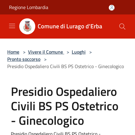
Salta al contenuto principale
Regione Lombardia
Comune di Lurago d'Erba
Home
>
Vivere il Comune
>
Luoghi
>
Pronto soccorso
>
Presidio Ospedaliero Civili BS PS Ostetrico - Ginecologico
Presidio Ospedaliero
Civili BS PS Ostetrico
- Ginecologico
Presidio Ospedaliero Civili BS PS Ostetrico -