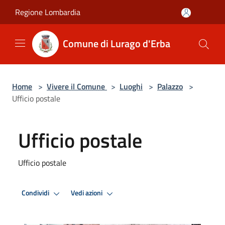
Salta al contenuto principale
Regione Lombardia
Comune di Lurago d'Erba
Home
>
Vivere il Comune
>
Luoghi
>
Palazzo
>
Ufficio postale
Ufficio postale
Ufficio postale
Condividi
Vedi azioni