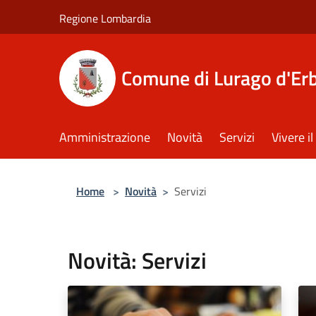
Salta al contenuto principale
Regione Lombardia
Comune di Lurago d'Er
Amministrazione
Novità
Servizi
Vivere 
Home
>
Novità
>
Servizi
Novità: Servizi