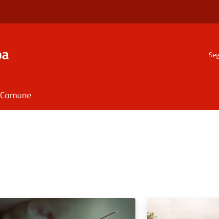
ba
Seg
il Comune