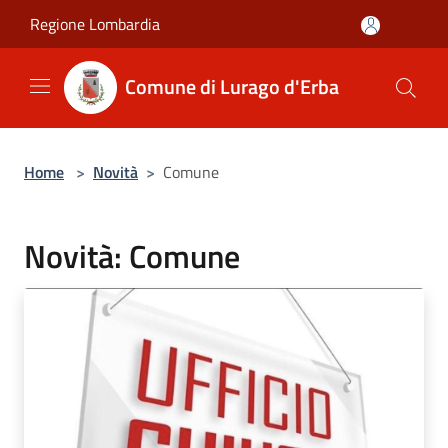
Salta al contenuto principale
Regione Lombardia
Comune di Lurago d'Erba
Home
>
Novità
>
Comune
Novità: Comune