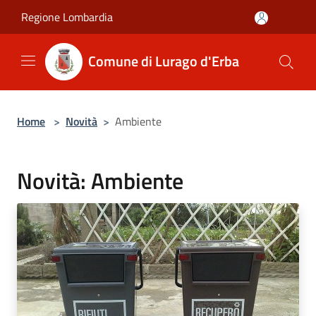
Salta al contenuto principale
Regione Lombardia
Comune di Lurago d'Erba
Home
>
Novità
>
Ambiente
Novità: Ambiente