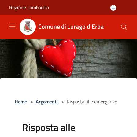
Salta al contenuto principale
Regione Lombardia
Comune di Lurago d'Erba
Home
>
Argomenti
>
Risposta alle emergenze
Risposta alle