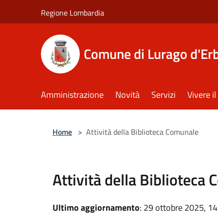
Salta al contenuto principale
Regione Lombardia
Comune di Lurago d'Er
Amministrazione
Novità
Servizi
Vivere 
Home
>
Attività della Biblioteca Comunale
Attività della Biblioteca
Ultimo aggiornamento
: 29 ottobre 2025, 14