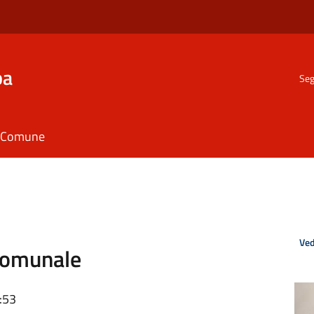
ba
Seg
il Comune
Ved
 Comunale
:53