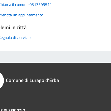
Chiama il comune 0313599511
Prenota un appuntamento
lemi in città
Segnala disservizio
Comune di Lurago d'Erba
E DI SERVIZIO