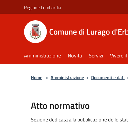
Salta al contenuto principale
Regione Lombardia
Comune di Lurago d'Er
Amministrazione
Novità
Servizi
Vivere 
Home
>
Amministrazione
>
Documenti e dati
Atto normativo
Sezione dedicata alla pubblicazione dello sta