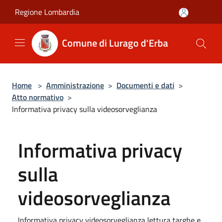
Salta al contenuto principale
Regione Lombardia
Comune di Lurago d'Erba
Home
>
Amministrazione
>
Documenti e dati
>
Atto normativo
>
Informativa privacy sulla videosorveglianza
Informativa privacy
sulla
videosorveglianza
Informativa privacy videosorveglianza lettura targhe e