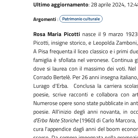
Ultimo aggiornamento
: 28 aprile 2024, 12:
Argomenti
:
Patrimonio culturale
Rosa Maria Picotti
nasce il 9 marzo 1923
Picotti, insigne storico, e Leopolda Zamboni
A Pisa frequenta il liceo classico e i primi d
famiglia è sfollata nel veronese. Continua 
dove si laurea con il massimo dei voti. Nel
Corrado Bertelè. Per 26 anni insegna italiano,
Lurago d'Erba. Conclusa la carriera scolas
poesie, scrive racconti e collabora con arti
Numerose opere sono state pubblicate in antol
poesie. All'inizio degli anni novanta, in o
d'Erba Note Storiche
(1960) di Carlo Marcora, 
cura l'appendice dagli anni del boom econom
scorso. Da sempre impegnata nella promozion