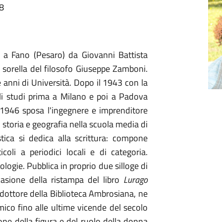
48
 a Fano (Pesaro) da Giovanni Battista
, sorella del filosofo Giuseppe Zamboni.
ue anni di Università. Dopo il 1943 con la
gli studi prima a Milano e poi a Padova
 1946 sposa l'ingegnere e imprenditore
 storia e geografia nella scuola media di
tica si dedica alla scrittura: compone
coli a periodici locali e di categoria.
ogie. Pubblica in proprio due silloge di
ccasione della ristampa del libro
Lurago
dottore della Biblioteca Ambrosiana, ne
ico fino alle ultime vicende del secolo
e della figura e del ruolo della donna