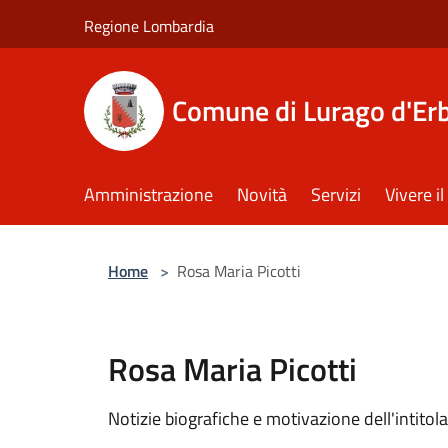
Salta al contenuto principale
Regione Lombardia
Comune di Lurago d'Er
Amministrazione
Novità
Servizi
Vivere 
Home
>
Rosa Maria Picotti
Rosa Maria Picotti
Notizie biografiche e motivazione dell'intitola