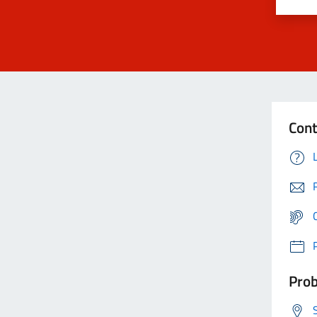
Cont
Prob