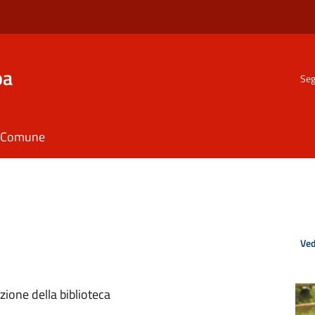
ba
Seg
il Comune
Ved
zione della biblioteca