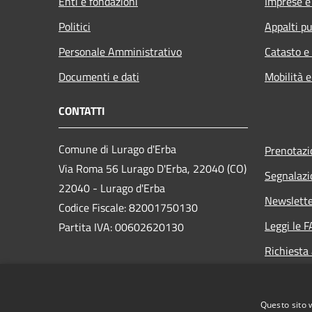
Enti e fondazioni
Imprese 
Politici
Appalti pu
Personale Amministrativo
Catasto e
Documenti e dati
Mobilità e
CONTATTI
Comune di Lurago d'Erba
Prenotaz
Via Roma 56 Lurago D'Erba, 22040 (CO)
Segnalazi
22040 - Lurago d'Erba
Newslett
Codice Fiscale: 82001750130
Leggi le 
Partita IVA: 00602620130
Richiesta
PEC:
comune.luragoderba@legalmail.it
Centralino Unico: 0313599511
Questo sito 