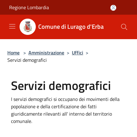
Salta al contenuto principale
Regione Lombardia
Comune di Lurago d'Erba
Home
>
Amministrazione
>
Uffici
>
Servizi demografici
Servizi demografici
I servizi demografici si occupano dei movimenti della
popolazione e della certificazione dei fatti
giuridicamente rilevanti all' interno del territorio
comunale.