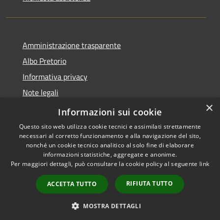
Amministrazione trasparente
Albo Pretorio
Informativa privacy
Note legali
×
Dichiarazione di accessibilità
Informazioni sui cookie
Questo sito web utilizza cookie tecnici e assimilati strettamente
necessari al corretto funzionamento e alla navigazione del sito,
nonché un cookie tecnico analitico al solo fine di elaborare
informazioni statistiche, aggregate e anonime.
RSS
Copyright © 2026 • Comune di
Per maggiori dettagli, può consultare la cookie policy al seguente
link
Accessibilità
Lurago d'Erba • Powered by
Privacy
Municipium
Accesso
•
RIFIUTA TUTTO
ACCETTA TUTTO
Cookie
redazione
Mappa del sito
MOSTRA DETTAGLI