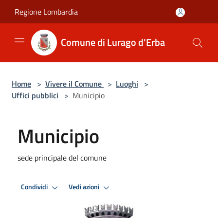
Salta al contenuto principale
Regione Lombardia
Comune di Lurago d'Erba
Home
>
Vivere il Comune
>
Luoghi
>
Uffici pubblici
>
Municipio
Municipio
sede principale del comune
Condividi
Vedi azioni