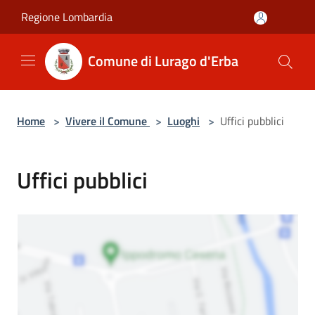
Salta al contenuto principale
Regione Lombardia
Comune di Lurago d'Erba
Home
>
Vivere il Comune
>
Luoghi
>
Uffici pubblici
Uffici pubblici