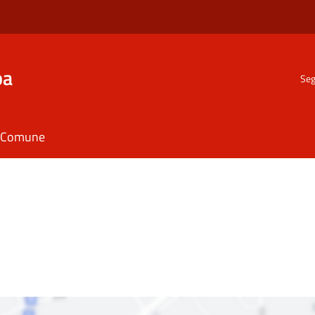
ba
Seg
il Comune